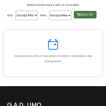
Seleccione mes y año a consultar
Convocatorias
GESTIÓN ADMINISTRATIVA
BUSCAR
Año
Mes
Plan de desarrollo y Ordenamiento Territorial - PD
Plan Anual Contratación - PAC
Plan Operativo Anual - POA
Convenios Institucionales
Seleccione año y mes para mostrar resultados de
PRESUPUESTO: EJECUCIÓN Y REPORTES
búsqueda.
Cédulas presupuestarias y balances
Procesos de contratación
Ejecución Presupuestaria
Obras y proyectos
G.A.D. LIMO