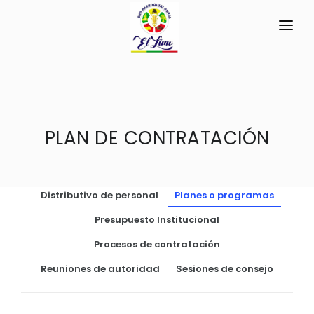
INICIO
LA PARROQUIA
RESEÑA HISTÓRICA
PLAN DE CONTRATACIÓN
GAD
Historia Antigua
TRANSPARENCIA
Historia Actual
Distributivo de personal
Planes o programas
GESTIÓN Y PRESUPUESTO
Símbolos Cívicos
Presupuesto Institucional
GESTIÓN INSTITUCIONAL
MECANISMOS DE PARTICIPACIÓN
GEOGRAFÍA
Procesos de contratación
Sesiones Ordinarias
TURISMO
Ubicación
CIUDADANÍA ACTIVA
Reuniones de autoridad
Sesiones de consejo
Sesiones Extraordinarias
Clima
Solicitud de acceso información pública
Resoluciones
NEW