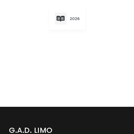
Convocatorias
GESTIÓN ADMINISTRATIVA
2026
Plan de desarrollo y Ordenamiento Territorial - PD
Plan Anual Contratación - PAC
Plan Operativo Anual - POA
Convenios Institucionales
PRESUPUESTO: EJECUCIÓN Y REPORTES
Cédulas presupuestarias y balances
Procesos de contratación
Ejecución Presupuestaria
Obras y proyectos
G.A.D. LIMO