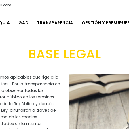
il.com
QUIA
GAD
TRANSPARENCIA
GESTIÓN Y PRESUPUE
BASE LEGAL
rnos aplicables que rige a la
blica.- Por la transparencia en
 a observar todas las
tor público en los términos
ica de la República y demás
 Ley, difundirán a través de
como de los medios
entados en la misma