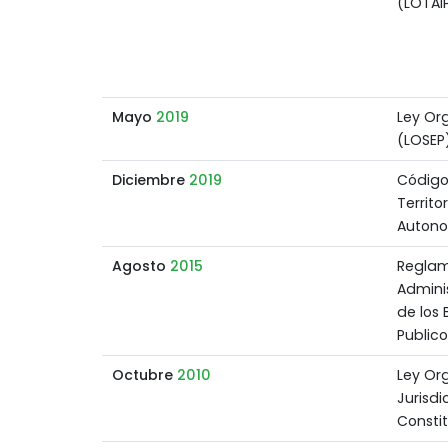
(LOTAI
Mayo
2019
Ley Org
(LOSEP
Diciembre
2019
Código
Territo
Auton
Agosto
2015
Reglam
Adminis
de los 
Publico
Octubre
2010
Ley Or
Jurisdi
Consti