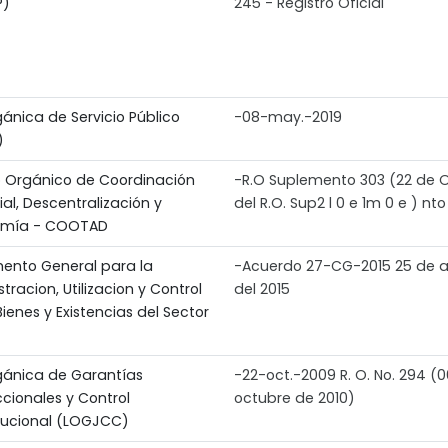
P)
245 - Registro Oficial
ánica de Servicio Público
-08-may.-2019
)
 Orgánico de Coordinación
-R.O Suplemento 303 (22 de 
rial, Descentralización y
del R.O. Sup2 l 0 e 1m 0 e ) nto
omía - COOTAD
ento General para la
-Acuerdo 27-CG-2015 25 de 
tracion, Utilizacion y Control
del 2015
Bienes y Existencias del Sector
gánica de Garantías
-22-oct.-2009 R. O. No. 294 (
ccionales y Control
octubre de 2010)
tucional (LOGJCC)