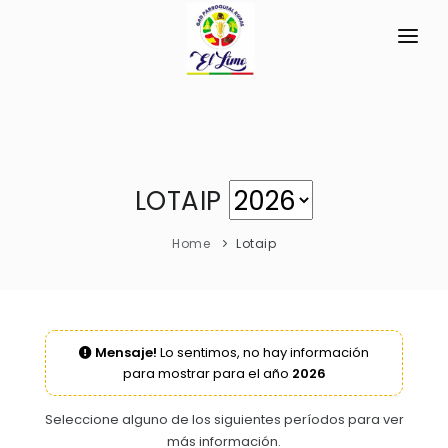
INICIO
LA PARROQUIA
RESEÑA HISTÓRICA
GAD
LOTAIP
Historia Antigua
TRANSPARENCIA
Home
Lotaip
Historia Actual
GESTIÓN Y PRESUPUESTO
Símbolos Cívicos
GESTIÓN INSTITUCIONAL
MECANISMOS DE PARTICIPACIÓN
GEOGRAFÍA
Mensaje!
Lo sentimos, no hay información
Sesiones Ordinarias
TURISMO
para mostrar para el año
2026
Ubicación
CIUDADANÍA ACTIVA
Sesiones Extraordinarias
Clima
Solicitud de acceso información pública
Seleccione alguno de los siguientes períodos para ver
Resoluciones
más información.
NEW