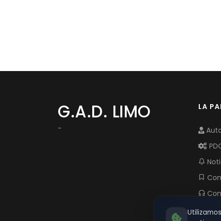
G.A.D. LIMO
LA P
-
Auto
PD
Noti
Com
Con
Utilizamo