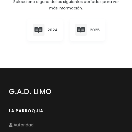
Seleccione alguno de los siguientes períodos para ver
Convocatorias
más información.
GESTIÓN ADMINISTRATIVA
Plan de desarrollo y Ordenamiento Territorial - PD
2024
2025
Plan Anual Contratación - PAC
Plan Operativo Anual - POA
Convenios Institucionales
PRESUPUESTO: EJECUCIÓN Y REPORTES
Cédulas presupuestarias y balances
G.A.D. LIMO
Procesos de contratación
-
Ejecución Presupuestaria
LA PARROQUIA
Obras y proyectos
Autoridad