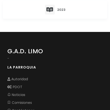
Convocatorias
2023
GESTIÓN ADMINISTRATIVA
Plan de desarrollo y Ordenamiento Territorial - PD
Plan Anual Contratación - PAC
Plan Operativo Anual - POA
G.A.D. LIMO
Convenios Institucionales
-
PRESUPUESTO: EJECUCIÓN Y REPORTES
LA PARROQUIA
Cédulas presupuestarias y balances
Autoridad
Procesos de contratación
PDOT
Ejecución Presupuestaria
Noticias
Obras y proyectos
Comisiones