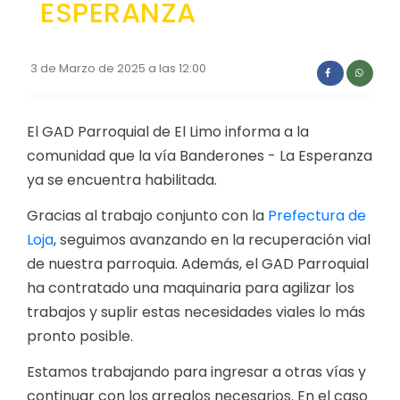
ESPERANZA
Convocatorias
GESTIÓN ADMINISTRATIVA
3 de Marzo de 2025 a las 12:00
Plan de desarrollo y Ordenamiento Territorial - PD
Plan Anual Contratación - PAC
El GAD Parroquial de El Limo informa a la
Plan Operativo Anual - POA
comunidad que la vía Banderones - La Esperanza
ya se encuentra habilitada.
Convenios Institucionales
Gracias al trabajo conjunto con la
Prefectura de
PRESUPUESTO: EJECUCIÓN Y REPORTES
Loja
, seguimos avanzando en la recuperación vial
Cédulas presupuestarias y balances
de nuestra parroquia. Además, el GAD Parroquial
ha contratado una maquinaria para agilizar los
Procesos de contratación
trabajos y suplir estas necesidades viales lo más
Ejecución Presupuestaria
pronto posible.
Obras y proyectos
Estamos trabajando para ingresar a otras vías y
continuar con los arreglos necesarios. En el caso