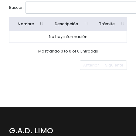
Convocatorias
Buscar:
GESTIÓN ADMINISTRATIVA
Nombre
Descripción
Trámite
Plan de desarrollo y Ordenamiento Territorial - PD
No hay información
Plan Anual Contratación - PAC
Mostrando 0 to 0 of 0 Entradas
Plan Operativo Anual - POA
Convenios Institucionales
Anterior
Siguiente
PRESUPUESTO: EJECUCIÓN Y REPORTES
Cédulas presupuestarias y balances
Procesos de contratación
Ejecución Presupuestaria
Obras y proyectos
G.A.D. LIMO